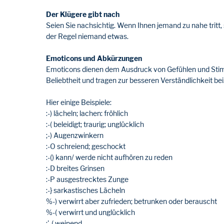
Der Klügere gibt nach
Seien Sie nachsichtig. Wenn Ihnen jemand zu nahe tritt, s
der Regel niemand etwas.
Emoticons und Abkürzungen
Emoticons dienen dem Ausdruck von Gefühlen und Stimmu
Beliebtheit und tragen zur besseren Verständlichkeit bei
Hier einige Beispiele:
:-) lächeln; lachen: fröhlich
:-( beleidigt; traurig; unglücklich
;-) Augenzwinkern
:-O schreiend; geschockt
:-() kann/ werde nicht aufhören zu reden
:-D breites Grinsen
:-P ausgestrecktes Zunge
:-} sarkastisches Lächeln
%-) verwirrt aber zufrieden; betrunken oder berauscht
%-( verwirrt und unglücklich
:'-( weinend