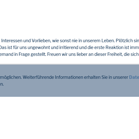
 Interessen und Vorlieben, wie sonst nie in unserem Leben. Plötzlich s
 ist für uns ungewohnt und irritierend und die erste Reaktion ist im
emand in Frage gestellt. Freuen wir uns lieber an dieser Freiheit, die si
rmöglichen. Weiterführende Informationen erhalten Sie in unserer
Date
cht selbst aktiv schreiben. Was immer Sie also schreiben, denken Sie dar
n.
n