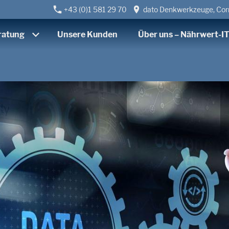
+43 (0)1 581 29 70
dato Denkwerkzeuge, Corn
ratung
Unsere Kunden
Über uns – Nährwert-IT