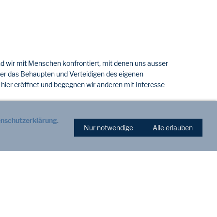
ind wir mit Menschen konfrontiert, mit denen uns ausser
mer das Behaupten und Verteidigen des eigenen
ch hier eröffnet und begegnen wir anderen mit Interesse
nschutzerklärung
.
an, dass Sie viele Mitleser haben und für die sollen Sie
Nur notwendige
Alle erlauben