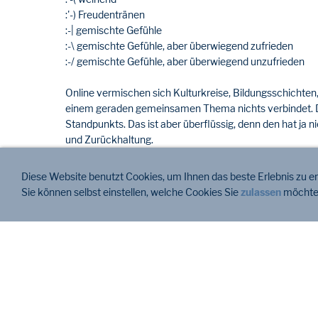
:'-) Freudentränen
:-| gemischte Gefühle
:-\ gemischte Gefühle, aber überwiegend zufrieden
:-/ gemischte Gefühle, aber überwiegend unzufrieden
Online vermischen sich Kulturkreise, Bildungsschichten,
einem geraden gemeinsamen Thema nichts verbindet. Das
Standpunkts. Das ist aber überflüssig, denn den hat ja ni
und Zurückhaltung.
It s showtime
Diese Website benutzt Cookies, um Ihnen das beste Erlebnis zu e
Vergessen Sie nicht, dass viel mehr Onliner lesen und ni
Sie können selbst einstellen, welche Cookies Sie
zulassen
möchte
ja so was wie ein Vorbild sein, oder?
Weitere Infos
bernd.maierhofer@dato.at
dato Denkwerkzeuge - Corneliusgasse 4 - A-1060 Wie
Tel: +43 1 581 29 70
www.dato.at
-
www.nutritional-software.at