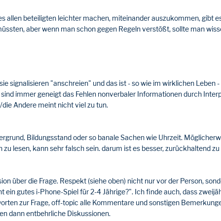
ie es allen beteiligten leichter machen, miteinander auszukommen, gibt
n müssten, aber wenn man schon gegen Regeln verstößt, sollte man wis
signalisieren "anschreien" und das ist - so wie im wirklichen Leben - u
 sind immer geneigt das Fehlen nonverbaler Informationen durch Interp
ie Andere meint nicht viel zu tun.
tergrund, Bildungsstand oder so banale Sachen wie Uhrzeit. Möglicherw
n zu lesen, kann sehr falsch sein. darum ist es besser, zurückhaltend 
ssion über die Frage. Respekt (siehe oben) nicht nur vor der Person, so
 ein gutes i-Phone-Spiel für 2-4 Jährige?". Ich finde auch, dass zweijäh
worten zur Frage, off-topic alle Kommentare und sonstigen Bemerkungen
n dann entbehrliche Diskussionen.